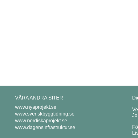
VÅRA ANDRA SITER
Di
www.nyaprojekt.se
Ve
www.svenskbyggtidning.se
Jo
www.nordiskaprojekt.se
Fö
www.dagensinfrastruktur.se
Li