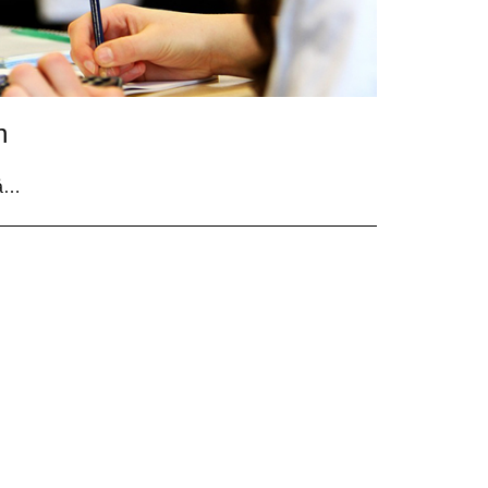
n
på…