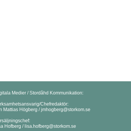
gitala Medier / Stordåhd Kommunikation:
rksamhetsansvarig/Chefredaktör:
n Mattias Högberg /
jmhogberg@storkom.se
rsäljningschef:
sa Hofberg /
lisa.hofberg@storkom.se