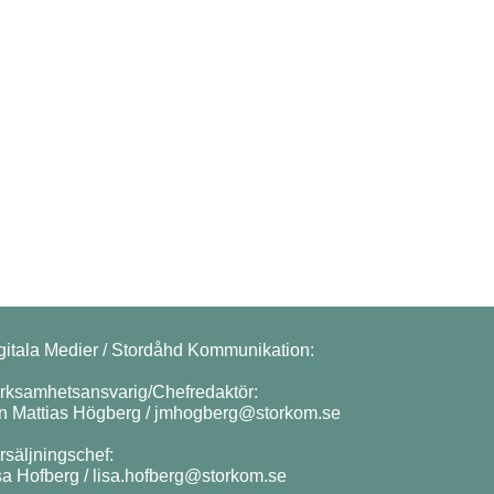
gitala Medier / Stordåhd Kommunikation:
rksamhetsansvarig/Chefredaktör:
n Mattias Högberg /
jmhogberg@storkom.se
rsäljningschef:
sa Hofberg /
lisa.hofberg@storkom.se