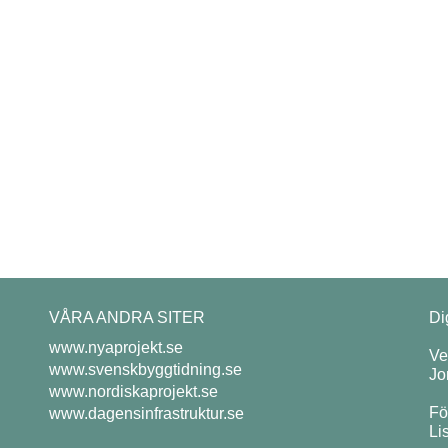
VÅRA ANDRA SITER
Di
www.nyaprojekt.se
Ve
www.svenskbyggtidning.se
Jo
www.nordiskaprojekt.se
Fö
www.dagensinfrastruktur.se
Li