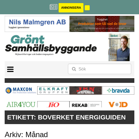
ANNONSERA
BREEAM-SE
MILJÖBYGGNAD
NOLLCO2
CITYLAB
GREENBUILDING
ANNONSERA
ETIKETT:
BOVERKET ENERGIGUIDEN
Arkiv: Månad