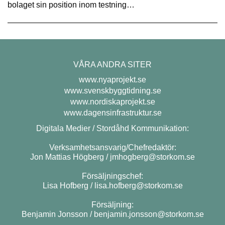
bolaget sin position inom testning…
VÅRA ANDRA SITER
www.nyaprojekt.se
www.svenskbyggtidning.se
www.nordiskaprojekt.se
www.dagensinfrastruktur.se
Digitala Medier / Stordåhd Kommunikation:
Verksamhetsansvarig/Chefredaktör:
Jon Mattias Högberg /
jmhogberg@storkom.se
Försäljningschef:
Lisa Hofberg /
lisa.hofberg@storkom.se
Försäljning:
Benjamin Jonsson /
benjamin.jonsson@storkom.se