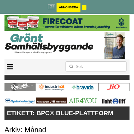
ANNONSERA
BREEAM-SE
MILJÖBYGGNAD
NOLLCO2
CITYLAB
GREENBUILDING
ANNONSERA
ETIKETT:
BPC® BLUE-PLATTFORM
Arkiv: Månad