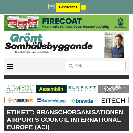
ANNONSERA
BREEAM-SE
MILJÖBYGGNAD
NOLLCO2
CITYLAB
GREENBUILDING
ANNONSERA
ETIKETT:
BRANSCHORGANISATIONEN
AIRPORTS COUNCIL INTERNATIONAL
EUROPE (ACI)