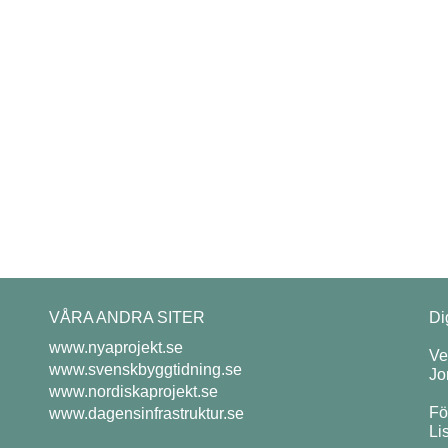
VÅRA ANDRA SITER
Di
www.nyaprojekt.se
Ve
www.svenskbyggtidning.se
Jo
www.nordiskaprojekt.se
Fö
www.dagensinfrastruktur.se
Li