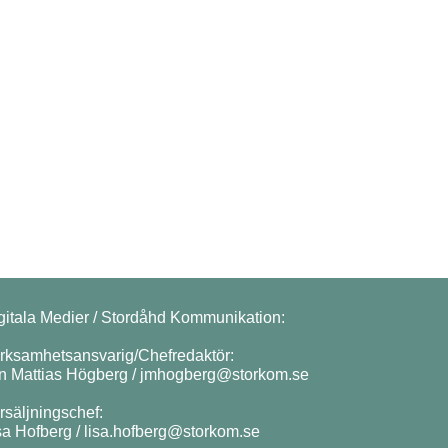
gitala Medier / Stordåhd Kommunikation:
rksamhetsansvarig/Chefredaktör:
n Mattias Högberg /
jmhogberg@storkom.se
rsäljningschef:
sa Hofberg /
lisa.hofberg@storkom.se