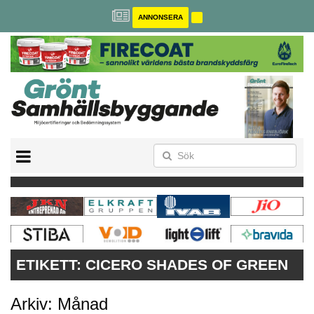
ANNONSERA
BREEAM-SE
MILJÖBYGGNAD
NOLLCO2
CITYLAB
GREENBUILDING
ANNONSERA
ETIKETT:
CICERO SHADES OF GREEN
Arkiv: Månad