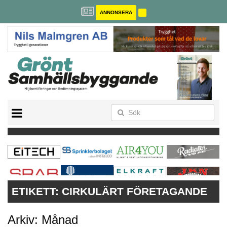
ANNONSERA
BREEAM-SE
MILJÖBYGGNAD
NOLLCO2
CITYLAB
GREENBUILDING
ANNONSERA
ETIKETT:
CIRKULÄRT FÖRETAGANDE
Arkiv: Månad