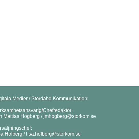
gitala Medier / Stordåhd Kommunikation:
rksamhetsansvarig/Chefredaktör:
n Mattias Högberg /
jmhogberg@storkom.se
rsäljningschef:
sa Hofberg /
lisa.hofberg@storkom.se