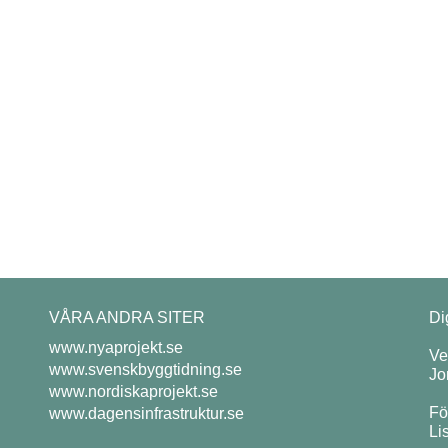
VÅRA ANDRA SITER
Di
www.nyaprojekt.se
Ve
www.svenskbyggtidning.se
Jo
www.nordiskaprojekt.se
Fö
www.dagensinfrastruktur.se
Li