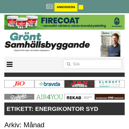
ANNONSERA
BREEAM-SE
MILJÖBYGGNAD
NOLLCO2
CITYLAB
GREENBUILDING
ANNONSERA
ETIKETT:
ENERGIKONTOR SYD
Arkiv: Månad