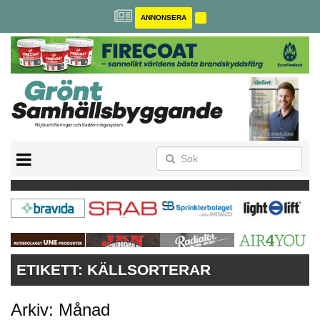
ANNONSERA
BREEAM-SE
MILJÖBYGGNAD
NOLLCO2
CITYLAB
GREENBUILDING
ANNONSERA
ETIKETT:
KÄLLSORTERAR
Arkiv: Månad