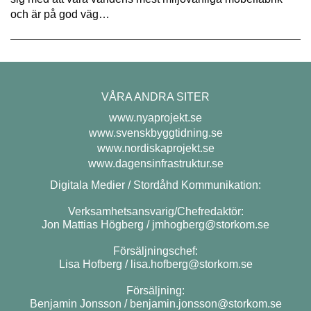
och är på god väg…
VÅRA ANDRA SITER
www.nyaprojekt.se
www.svenskbyggtidning.se
www.nordiskaprojekt.se
www.dagensinfrastruktur.se
Digitala Medier / Stordåhd Kommunikation:
Verksamhetsansvarig/Chefredaktör:
Jon Mattias Högberg /
jmhogberg@storkom.se
Försäljningschef:
Lisa Hofberg /
lisa.hofberg@storkom.se
Försäljning:
Benjamin Jonsson /
benjamin.jonsson@storkom.se