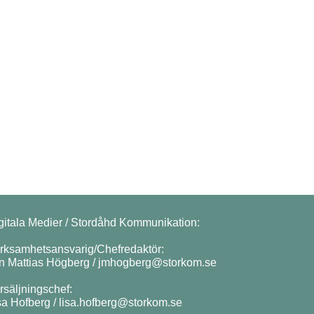
gitala Medier / Stordåhd Kommunikation:
rksamhetsansvarig/Chefredaktör:
n Mattias Högberg /
jmhogberg@storkom.se
rsäljningschef:
sa Hofberg /
lisa.hofberg@storkom.se