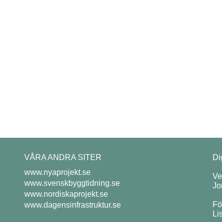
VÅRA ANDRA SITER
Di
www.nyaprojekt.se
Ve
www.svenskbyggtidning.se
Jo
www.nordiskaprojekt.se
Fö
www.dagensinfrastruktur.se
Li