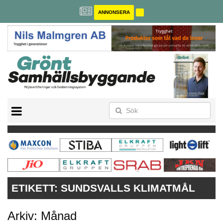
ANNONSERA
BREEAM-SE
MILJÖBYGGNAD
NOLLCO2
CITYLAB
GREENBUILDING
ANNONSERA
ETIKETT:
SUNDSVALLS KLIMATMÅL
Arkiv: Månad