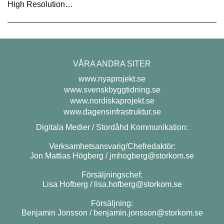
High Resolution…
VÅRA ANDRA SITER
www.nyaprojekt.se
www.svenskbyggtidning.se
www.nordiskaprojekt.se
www.dagensinfrastruktur.se
Digitala Medier / Stordåhd Kommunikation:
Verksamhetsansvarig/Chefredaktör:
Jon Mattias Högberg /
jmhogberg@storkom.se
Försäljningschef:
Lisa Hofberg /
lisa.hofberg@storkom.se
Försäljning:
Benjamin Jonsson /
benjamin.jonsson@storkom.se