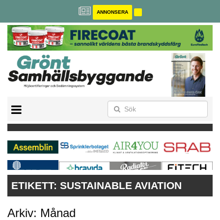
ANNONSERA
BREEAM-SE
MILJÖBYGGNAD
NOLLCO2
CITYLAB
GREENBUILDING
ANNONSERA
ETIKETT:
SUSTAINABLE AVIATION
Arkiv: Månad