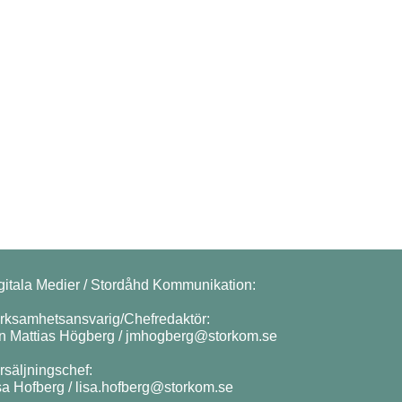
gitala Medier / Stordåhd Kommunikation:
rksamhetsansvarig/Chefredaktör:
n Mattias Högberg /
jmhogberg@storkom.se
rsäljningschef:
sa Hofberg /
lisa.hofberg@storkom.se