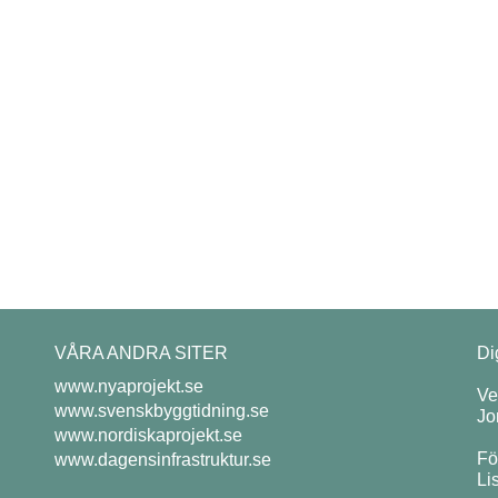
VÅRA ANDRA SITER
Di
www.nyaprojekt.se
Ve
www.svenskbyggtidning.se
Jo
www.nordiskaprojekt.se
Fö
www.dagensinfrastruktur.se
Li