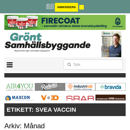
ANNONSERA
BREEAM-SE
MILJÖBYGGNAD
NOLLCO2
CITYLAB
GREENBUILDING
ANNONSERA
ETIKETT:
SVEA VACCIN
Arkiv: Månad