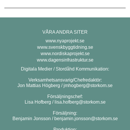
VÅRA ANDRA SITER
www.nyaprojekt.se
www.svenskbyggtidning.se
www.nordiskaprojekt.se
www.dagensinfrastruktur.se
Digitala Medier / Stordåhd Kommunikation:
Verksamhetsansvarig/Chefredaktör:
Jon Mattias Högberg /
jmhogberg@storkom.se
Försäljningschef:
Lisa Hofberg /
lisa.hofberg@storkom.se
Försäljning:
Benjamin Jonsson /
benjamin.jonsson@storkom.se
Produktion: