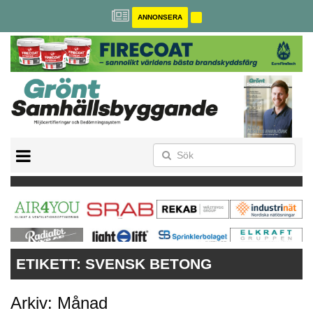
ANNONSERA
BREEAM-SE
MILJÖBYGGNAD
NOLLCO2
CITYLAB
GREENBUILDING
ANNONSERA
ETIKETT:
SVENSK BETONG
Arkiv: Månad