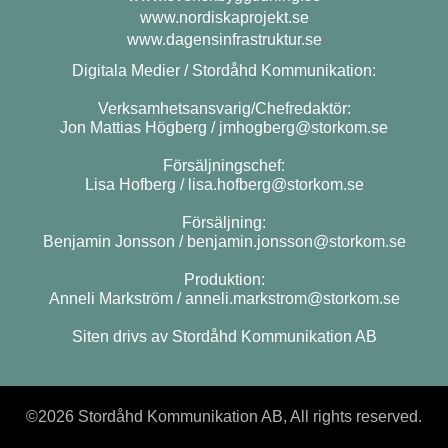
www.nordiskaprojekt.se
www.dagensinfrastruktur.se
Digitala Medier / Stordåhd Kommunikation:
Verksamhetsansvarig/Chefredaktör:
Jon Mattias Högberg /
jmhogberg@storkom.se
Försäljningschef:
Lisa Hofberg /
lisa.hofberg@storkom.se
Försäljning:
Benjamin Jonsson /
benjamin.jonsson@storkom.se
Produktion:
Anneli Markström /
anneli.markstrom@storkom.se
Siten drivs av Stordåhd Kommunikation AB
©
2026 Stordåhd Kommunikation AB, All rights reserved.