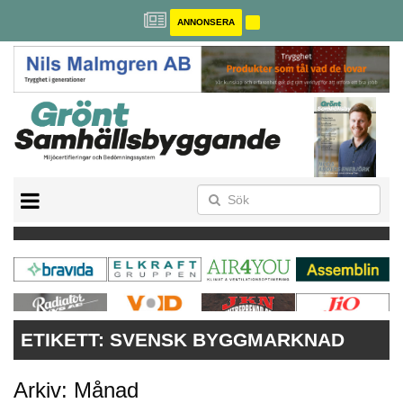
ANNONSERA
BREEAM-SE
MILJÖBYGGNAD
NOLLCO2
CITYLAB
GREENBUILDING
ANNONSERA
ETIKETT:
SVENSK BYGGMARKNAD
Arkiv: Månad