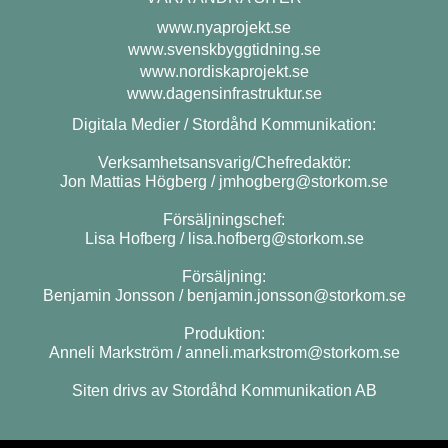
www.nyaprojekt.se
www.svenskbyggtidning.se
www.nordiskaprojekt.se
www.dagensinfrastruktur.se
Digitala Medier / Stordåhd Kommunikation:
Verksamhetsansvarig/Chefredaktör:
Jon Mattias Högberg /
jmhogberg@storkom.se
Försäljningschef:
Lisa Hofberg /
lisa.hofberg@storkom.se
Försäljning:
Benjamin Jonsson /
benjamin.jonsson@storkom.se
Produktion:
Anneli Markström /
anneli.markstrom@storkom.se
Siten drivs av Stordåhd Kommunikation AB