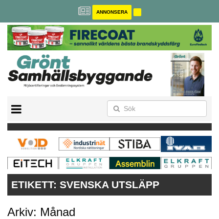
ANNONSERA
BREEAM-SE
MILJÖBYGGNAD
NOLLCO2
CITYLAB
GREENBUILDING
ANNONSERA
ETIKETT:
SVENSKA UTSLÄPP
Arkiv: Månad