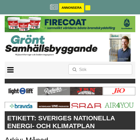
ANNONSERA
BREEAM-SE
MILJÖBYGGNAD
NOLLCO2
CITYLAB
GREENBUILDING
ANNONSERA
ETIKETT:
SVERIGES NATIONELLA
ENERGI- OCH KLIMATPLAN