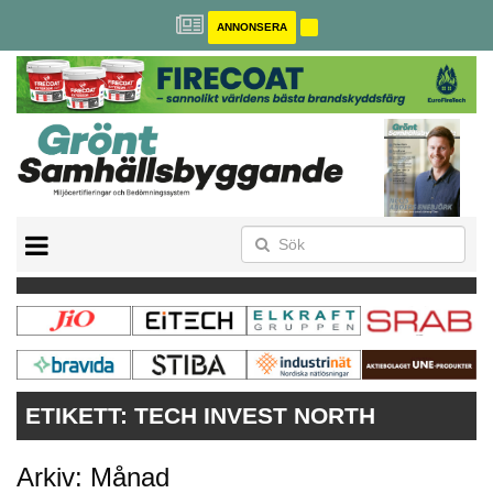
ANNONSERA
BREEAM-SE
MILJÖBYGGNAD
NOLLCO2
CITYLAB
GREENBUILDING
ANNONSERA
ETIKETT:
TECH INVEST NORTH
Arkiv: Månad