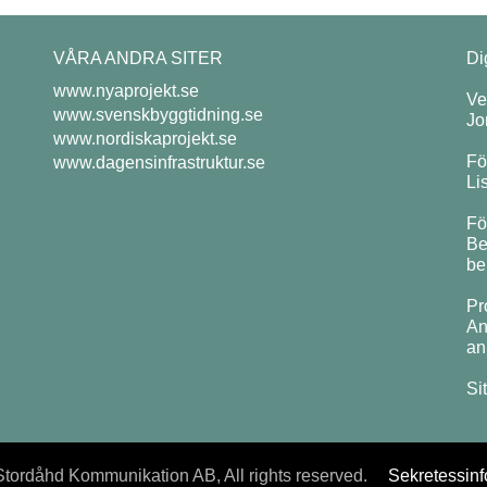
VÅRA ANDRA SITER
Di
www.nyaprojekt.se
Ve
www.svenskbyggtidning.se
Jo
www.nordiskaprojekt.se
Fö
www.dagensinfrastruktur.se
Li
Fö
Be
be
Pr
An
an
Si
tordåhd Kommunikation AB, All rights reserved.
Sekretessinf