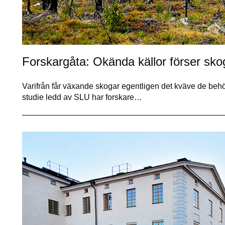
Forskargåta: Okända källor förser sk
Varifrån får växande skogar egentligen det kväve de behöv
studie ledd av SLU har forskare…