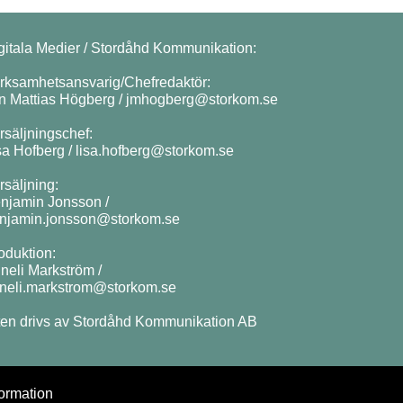
gitala Medier / Stordåhd Kommunikation:
rksamhetsansvarig/Chefredaktör:
n Mattias Högberg /
jmhogberg@storkom.se
rsäljningschef:
sa Hofberg /
lisa.hofberg@storkom.se
rsäljning:
njamin Jonsson /
njamin.jonsson@storkom.se
oduktion:
neli Markström /
neli.markstrom@storkom.se
ten drivs av Stordåhd Kommunikation AB
ormation