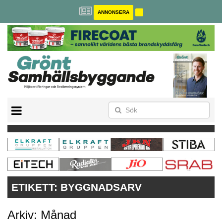
ANNONSERA
BREEAM-SE
MILJÖBYGGNAD
NOLLCO2
CITYLAB
GREENBUILDING
ANNONSERA
ETIKETT:
BYGGNADSARV
Arkiv: Månad