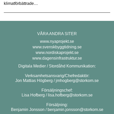
klimatförbättrade…
VÅRA ANDRA SITER
www.nyaprojekt.se
www.svenskbyggtidning.se
www.nordiskaprojekt.se
www.dagensinfrastruktur.se
Digitala Medier / Stordåhd Kommunikation:
Verksamhetsansvarig/Chefredaktör:
Jon Mattias Högberg /
jmhogberg@storkom.se
Försäljningschef:
Lisa Hofberg /
lisa.hofberg@storkom.se
Försäljning:
Benjamin Jonsson /
benjamin.jonsson@storkom.se