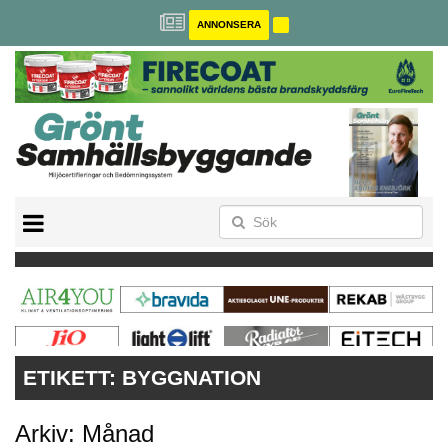
ANNONSERA
BREEAM-SE
MILJÖBYGGNAD
NOLLCO2
CITYLAB
GREENBUILDING
ANNONSERA
ETIKETT:
BYGGNATION
Arkiv: Månad