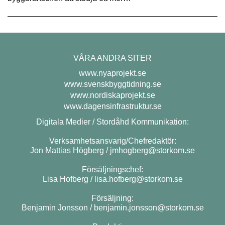
VÅRA ANDRA SITER
www.nyaprojekt.se
www.svenskbyggtidning.se
www.nordiskaprojekt.se
www.dagensinfrastruktur.se
Digitala Medier / Stordåhd Kommunikation:
Verksamhetsansvarig/Chefredaktör:
Jon Mattias Högberg /
jmhogberg@storkom.se
Försäljningschef:
Lisa Hofberg /
lisa.hofberg@storkom.se
Försäljning:
Benjamin Jonsson /
benjamin.jonsson@storkom.se