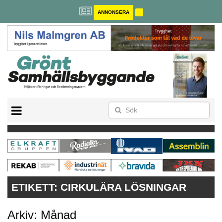
ANNONSERA
BREEAM-SE
MILJÖBYGGNAD
NOLLCO2
CITYLAB
GREENBUILDING
ANNONSERA
ETIKETT:
CIRKULÄRA LÖSNINGAR
Arkiv: Månad