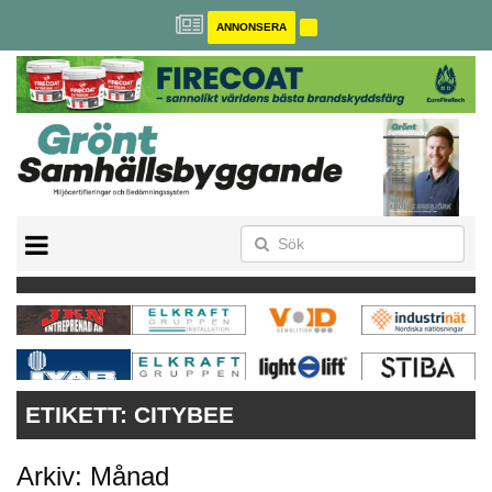
ANNONSERA
BREEAM-SE
MILJÖBYGGNAD
NOLLCO2
CITYLAB
GREENBUILDING
ANNONSERA
ETIKETT:
CITYBEE
Arkiv: Månad