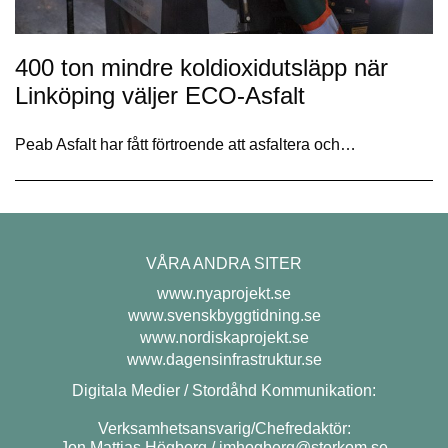
400 ton mindre koldioxidutsläpp när
Linköping väljer ECO-Asfalt
Peab Asfalt har fått förtroende att asfaltera och…
VÅRA ANDRA SITER
www.nyaprojekt.se
www.svenskbyggtidning.se
www.nordiskaprojekt.se
www.dagensinfrastruktur.se
Digitala Medier / Stordåhd Kommunikation:
Verksamhetsansvarig/Chefredaktör:
Jon Mattias Högberg /
jmhogberg@storkom.se