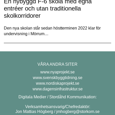
En nybyggd F-6 skola med egna
entréer och utan traditionella
skolkorridorer
Den nya skolan står sedan höstterminen 2022 klar för
undervisning i Mörrum…
VÅRA ANDRA SITER
www.nyaprojekt.se
www.svenskbyggtidning.se
www.nordiskaprojekt.se
www.dagensinfrastruktur.se
Digitala Medier / Stordåhd Kommunikation:
Verksamhetsansvarig/Chefredaktör:
Jon Mattias Högberg /
jmhogberg@storkom.se