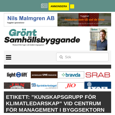
ANNONSERA
BREEAM-SE
MILJÖBYGGNAD
NOLLCO2
CITYLAB
GREENBUILDING
ANNONSERA
ETIKETT:
”KUNSKAPSGRUPP FÖR
KLIMATLEDARSKAP” VID CENTRUM
FÖR MANAGEMENT I BYGGSEKTORN