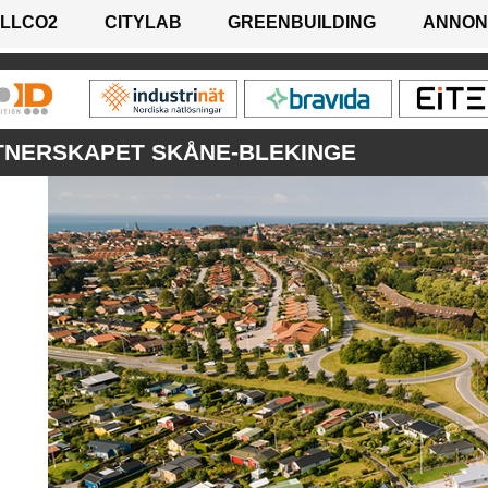
LLCO2
CITYLAB
GREENBUILDING
ANNON
NERSKAPET SKÅNE-BLEKINGE