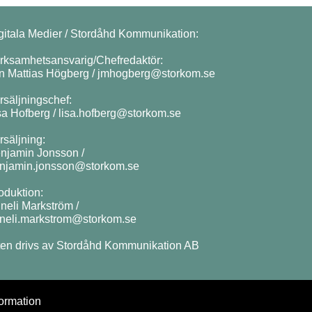
gitala Medier / Stordåhd Kommunikation:
rksamhetsansvarig/Chefredaktör:
n Mattias Högberg /
jmhogberg@storkom.se
rsäljningschef:
sa Hofberg /
lisa.hofberg@storkom.se
rsäljning:
njamin Jonsson /
njamin.jonsson@storkom.se
oduktion:
neli Markström /
neli.markstrom@storkom.se
ten drivs av Stordåhd Kommunikation AB
ormation