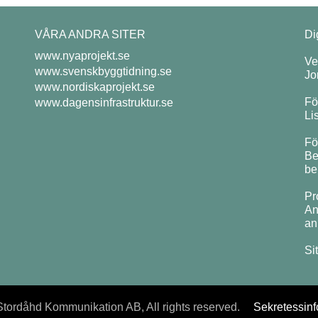
VÅRA ANDRA SITER
Di
www.nyaprojekt.se
Ve
www.svenskbyggtidning.se
Jo
www.nordiskaprojekt.se
Fö
www.dagensinfrastruktur.se
Li
Fö
Be
be
Pr
An
an
Si
tordåhd Kommunikation AB, All rights reserved.
Sekretessinf