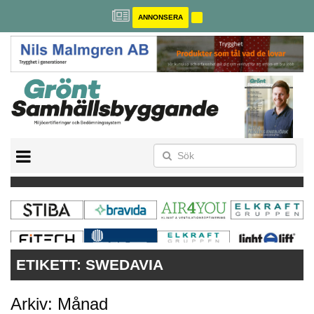
ANNONSERA
BREEAM-SE
MILJÖBYGGNAD
NOLLCO2
CITYLAB
GREENBUILDING
ANNONSERA
ETIKETT:
SWEDAVIA
Arkiv: Månad