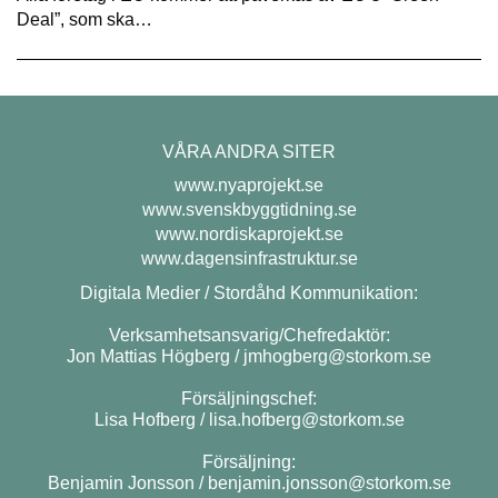
Deal”, som ska…
VÅRA ANDRA SITER
www.nyaprojekt.se
www.svenskbyggtidning.se
www.nordiskaprojekt.se
www.dagensinfrastruktur.se
Digitala Medier / Stordåhd Kommunikation:
Verksamhetsansvarig/Chefredaktör:
Jon Mattias Högberg /
jmhogberg@storkom.se
Försäljningschef:
Lisa Hofberg /
lisa.hofberg@storkom.se
Försäljning:
Benjamin Jonsson /
benjamin.jonsson@storkom.se