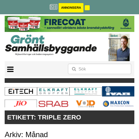
ANNONSERA
BREEAM-SE
MILJÖBYGGNAD
NOLLCO2
CITYLAB
GREENBUILDING
ANNONSERA
ETIKETT:
TRIPLE ZERO
Arkiv: Månad