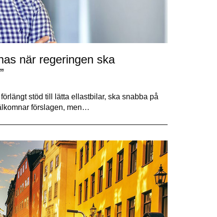
knas när regeringen ska
”
rlängt stöd till lätta ellastbilar, ska snabba på
 välkomnar förslagen, men…