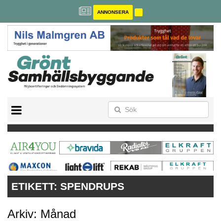
ANNONSERA
BREEAM-SE
MILJÖBYGGNAD
NOLLCO2
CITYLAB
GREENBUILDING
ANNONSERA
ETIKETT:
SPENDRUPS
Arkiv: Månad